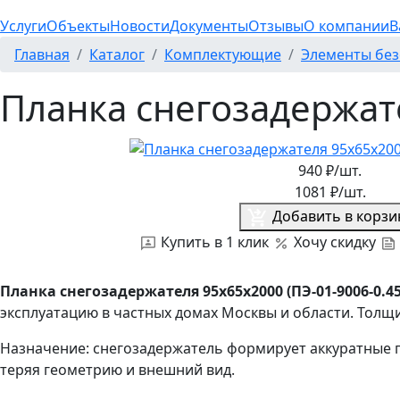
Услуги
Объекты
Новости
Документы
Отзывы
О компании
В
Главная
Каталог
Комплектующие
Элементы без
Планка снегозадержате
940
₽/шт.
1081
₽/шт.
Добавить в корзи
Купить в 1 клик
Хочу скидку
Планка снегозадержателя 95х65х2000 (ПЭ-01-9006-0.45
эксплуатацию в частных домах Москвы и области. Толщи
Назначение: снегозадержатель формирует аккуратные 
теряя геометрию и внешний вид.