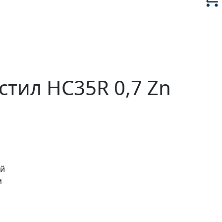
тил HC35R 0,7 Zn
ый
м