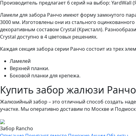
Производитель предлагает 6 серий на выбор: YardWall (Яр
Ламели для забора Ранчо имеют форму замкнутого пара
3000 мм. Изготовлены они из стального оцинкованного
декоративным составом Crystal (Кристалл). Разнообраз
Crystal доступно в 4 цветовых решениях.
Каждая секция забора серии Ранчо состоит из трех эле
Ламелей
Верхней планки.
Боковой планки для крепежа.
Купить забор жалюзи Ранчо
Жалюзийный забор – это отличный способ создать наде
участке. Мы оперативно доставим по Москве и Подмос
Забор Rancho
Описание
Покупают вместе
Похожие
Акции
Объекты