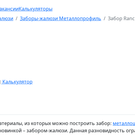
акансии
Калькуляторы
алюзи
Заборы-жалюзи Металлопрофиль
Забор Ran
Калькулятор
атериалы, из которых можно построить забор:
металло
с новинкой – забором-жалюзи. Данная разновидность о